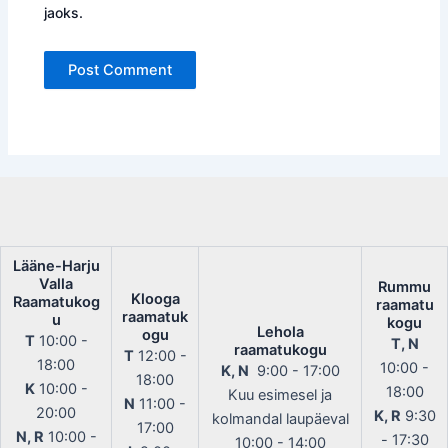
jaoks.
Lääne-Harju
Valla
Rummu
Klooga
Raamatukog
raamatu
raamatuk
u
kogu
Lehola
ogu
T
10:00 -
T, N
raamatukogu
T
12:00 -
18:00
10:00 -
K, N
9:00 - 17:00
18:00
K
10:00 -
18:00
Kuu esimesel ja
N
11:00 -
20:00
K, R
9:30
kolmandal laupäeval
17:00
N, R
10:00 -
- 17:30
10:00 - 14:00