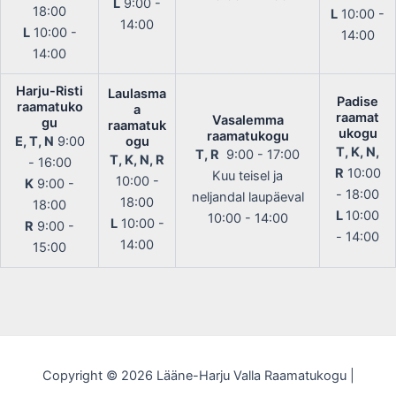
L
9:00 -
18:00
L
10:00 -
14:00
L
10:00 -
14:00
14:00
Harju-Risti
Laulasma
Padise
raamatuko
a
raamat
Vasalemma
gu
raamatuk
ukogu
raamatukogu
E, T, N
9:00
ogu
T, K, N,
T, R
9:00 - 17:00
T, K, N, R
- 16:00
R
10:00
Kuu teisel ja
10:00 -
K
9:00 -
- 18:00
neljandal laupäeval
18:00
18:00
L
10:00
10:00 - 14:00
L
10:00 -
R
9:00 -
- 14:00
14:00
15:00
Copyright © 2026 Lääne-Harju Valla Raamatukogu |