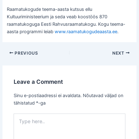
Raamatukogude teema-aasta kutsus ellu
Kultuuriministeerium ja seda veab koostöös 870
raamatukoguga Eesti Rahvusraamatukogu. Kogu teema-
aasta programmi leiab
www.raamatukogudeaasta.ee
.
Post
PREVIOUS
NEXT
navigation
Leave a Comment
Sinu e-postiaadressi ei avaldata.
Nõutavad väljad on
tähistatud
*
-ga
Type
here..