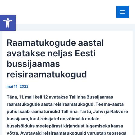
Skip
to
Open toolbar
Main
content
Men
Raamatukogude aastal
avatakse neljas Eesti
bussijaamas
reisiraamatukogud
mai 11, 2022
Täna, 11. mail kell 12 avatakse Tallinna Bussijaamas
raamatukogude aasta reisiraamatukogud. Teema-aasta
puhul saab raamaturiiulid Tallinna, Tartu, Jõhvi ja Rakvere
bussijaam, kust reisijatel on võimalik endale
bussisõiduks meelepärast kirjandust lugemiseks kaasa
võtta. Avatavaid reisiraamatukogusid varustab teostega