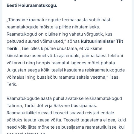
Eesti Hoiuraamatukogu.
„Tänavune raamatukogude teema-aasta sobib hästi
raamatukogude mõiste ja piiride nihutamiseks.
Raamatukogud on oluline ning vahetu võrgustik, kus
peituvad suured võimalused,“ sõnas
kultuuriminister Tiit
Terik
. „Teel olles kipume unustama, et võiksime
kiirustamise asemel võtta aja endale, panna käest telefoni
või arvuti ning hoopis raamatut lugedes mõtet puhata.
Julgustan seega kõiki teelisi kasutama reisiraamatukogude
võimalusi ning bussisõitu raamatu seltsis veetma,“ lisas
Terik.
Raamatukogude aasta puhul avatakse reisiraamatukogud
Tallinna, Tartu, Jõhvi ja Rakvere bussijaamas.
Raamaturiiulitel olevaid teoseid saavad reisijad endale
sõiduks tasuta kaasa võtta. Teoseid tagastama ei pea, kuid
need võib jätta mõne teise bussijaama raamaturiiulisse, kui