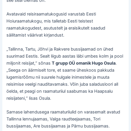
see seal olemas on.
Avatavaid reisiraamatukogusid varustab Eesti
Hoiuraamatukogu, mis talletab Eesti teistest
raamatukogudest, asutustelt ja eraisikutelt saadud
säilitamist väärivat kirjandust.
„Tallinna, Tartu, Jõhvi ja Rakvere bussijaamad on ühed
suurimad Eestis. Sealt liigub aastas läbi umbes kolm ja pool
miljonit reisijat,“ sõnas
T grupp OÜ omanik Hugo Osula
.
„Seega on äärmiselt tore, et saame üheskoos pakkuda
lugemisrõõmu nii suurele hulgale inimestele ja muuta
reisimise veelgi nauditavamaks. Võin juba saladusloori all
öelda, et peagi on raamaturiiul saabumas ka Haapsalu
reisijateni,“ lisas Osula.
Sarnase lahendusega raamaturiiulid on varasemalt avatud
Tallinna lennujaamas, Valga raudteejaamas, Tori
bussijaamas, Are bussijaamas ja Pärnu bussijaamas.