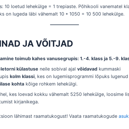
ss: 10 loetud lehekülge = 1 trepiaste. Põhikooli vanematel kl
s on lugeda läbi vähemalt 10 * 1050 = 10 500 lehekülge.
NAD JA VÕITJAD
mine toimub kahes vanusegrupis: 1.-4. klass ja 5.-9. kla
letorni külastuse
neile sobival ajal
võidavad
kummaski
upis
kolm klassi
, kes on lugemisprogrammi lõpuks lugenud
ilase kohta
kõige rohkem lehekülgi.
el, kes loevad kokku vähemalt 5250 lehekülge, loosime lis
umist kirjanikega.
tsioon lähimast raamatukogust! Vaata raamatukogude
asuk