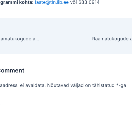
ogrammi kohta:
laste@tln.lib.ee
või 683 0914
PRESSITEADE Raamatukogude aasta
 Comment
aadressi ei avaldata.
Nõutavad väljad on tähistatud
*
-ga