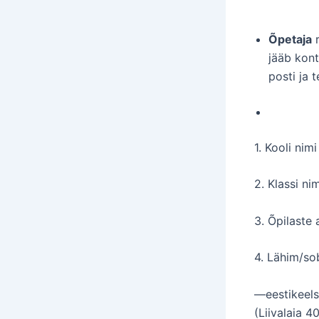
Õpetaja
r
jääb kont
posti ja 
1. Kooli nim
2. Klassi nim
3. Õpilaste 
4. Lähim/so
—eestikeels
(Liivalaia