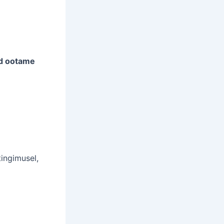
id ootame
ingimusel,