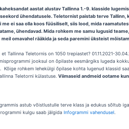
aheksandat aastat alustav Tallinna 1.-9. klasside luge
eekord ühendatusele. Teletornist paistab terve Tallinn,
i me ei saa olla koos füüsiliselt, siis lood, mida raamatute
vaatame, ühendavad. Mida rohkem me samu lugusid teame
meil omavahel rääkida ja seda paremini üksteist mõista
 et Tallinna Teletornis on 1050 trepiastet? 01.11.2021-30.0
misprogrammi jooksul on õpilaste eesmärgiks lugeda kokk
. Kõige rohkem lehekülgi õpilase kohta lugenud klassid sa
llinna Teletorni külastuse.
Viimaseid andmeid ootame kuni
rammis astub võistlustulle terve klass ja edukus sõltub iga
rogrammi kulgu saab jälgida
Infogrammi vahendusel
.