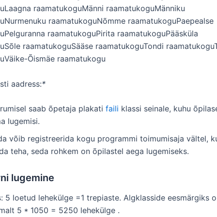
uLaagna raamatukoguMänni raamatukoguMänniku
guNurmenuku raamatukoguNõmme raamatukoguPaepealse
uPelguranna raamatukoguPirita raamatukoguPääsküla
uSõle raamatukoguSääse raamatukoguTondi raamatukoguTo
uVäike-Õismäe raamatukogu
sti aadress:
*
rumisel saab õpetaja plakati
faili
klassi seinale, kuhu õpila
a lugemisi.
a võib registreerida kogu programmi toimumisaja vältel, k
da teha, seda rohkem on õpilastel aega lugemiseks.
rni lugemine
ss: 5 loetud lehekülge =1 trepiaste. Algklasside eesmärgiks 
malt 5 * 1050 = 5250 lehekülge .