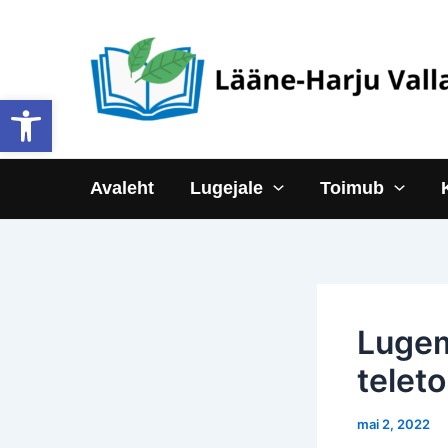
Skip
to
content
Open toolbar
Avaleht
Lugejale
Toimub
Luge
teleto
mai 2, 2022