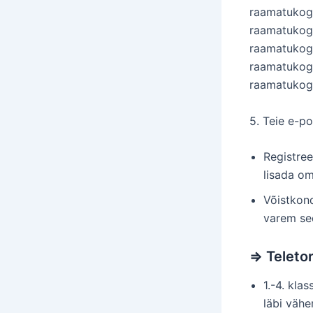
raamatukog
raamatuko
raamatukog
raamatukog
raamatukog
5. Teie e-po
Registree
lisada om
Võistkond
varem se
⇒
Teleto
1.-4. kla
läbi vähe