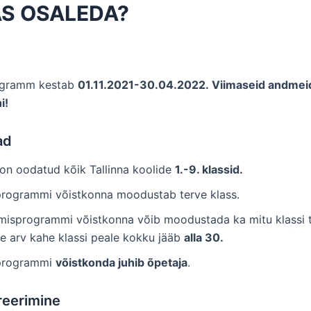
AS OSALEDA?
ogramm kestab
01.11.2021-30.04.2022. Viimaseid andme
i!
ad
on oodatud kõik Tallinna koolide
1.-9. klassid
.
rogrammi võistkonna moodustab terve klass.
misprogrammi võistkonna võib moodustada ka mitu klassi t
te arv kahe klassi peale kokku jääb
alla 30
.
programmi
võistkonda juhib õpetaja
.
reerimine