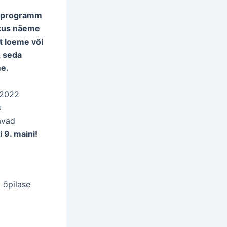
misprogramm
 kus näeme
st loeme või
, seda
me.
4.2022
u
avad
 9. maini!
 õpilase