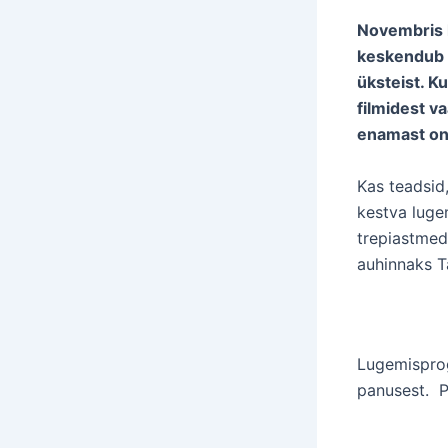
Novembris k
keskendub s
üksteist. Ku
filmidest 
enamast on 
Kas teadsid,
kestva luge
trepiastmed
auhinnaks Ta
Lugemisprog
panusest. P