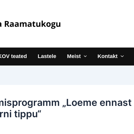
KOV teated
Lastele
Meist
Kontakt
misprogramm „Loeme ennast
rni tippu“