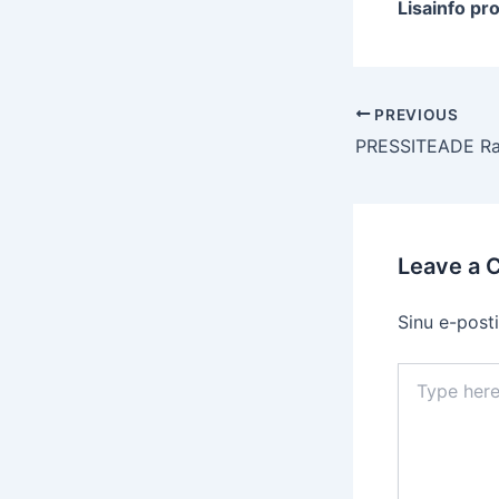
Lisainfo pr
Post
PREVIOUS
navigation
Leave a
Sinu e-posti
Type
here..