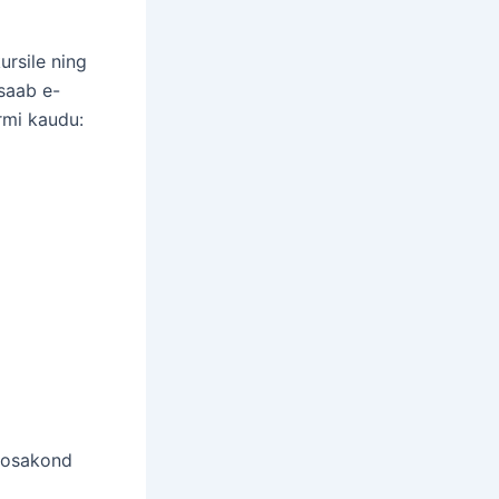
rsile ning
saab e-
ormi kaudu:
e osakond