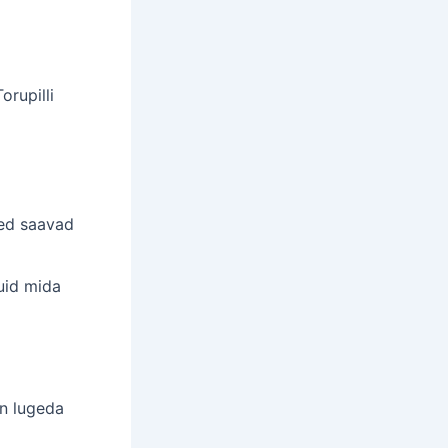
rupilli
sed saavad
uid mida
on lugeda