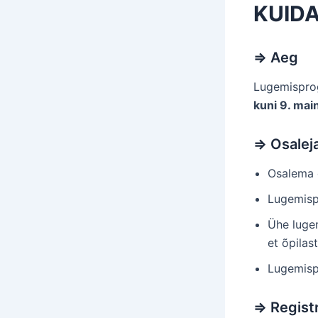
KUID
⇒
Aeg
Lugemispr
kuni 9. main
⇒
Osalej
Osalema 
Lugemisp
Ühe luge
et õpilas
Lugemis
⇒
Regist