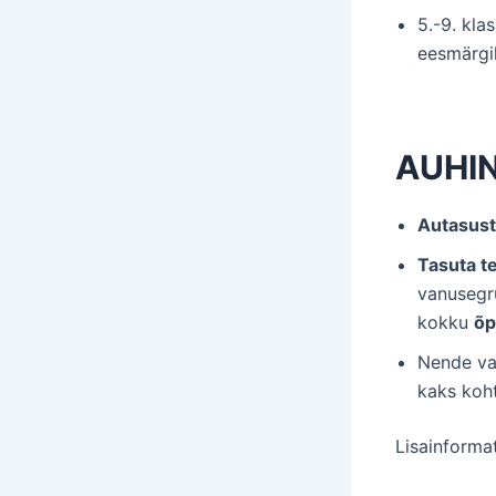
5.-9. kla
eesmärgik
AUHIN
Autasusta
Tasuta te
vanusegr
kokku
õp
Nende vah
kaks koht
Lisainforma