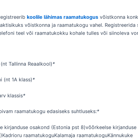
egistreerib
koolile lähimas raamatukogus
võistkonna konku
aktisikuks võistkonna ja raamatukogu vahel. Registreerida 
telefoni teel või raamatukokku kohale tulles või siinoleva v
i (nt Tallinna Reaalkool)
*
i (nt 1A klass)
*
arv klassis
*
bivam raamatukogu edasiseks suhtluseks:
*
e kirjanduse osakond (Estonia pst 8)võõrkeelse kirjandus
 40)Kadrioru raamatukoguKalamaja raamatukoguKännukuke