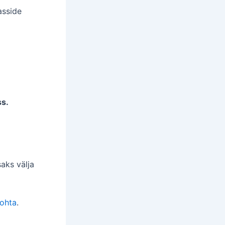
asside
ss.
aks välja
ohta
.