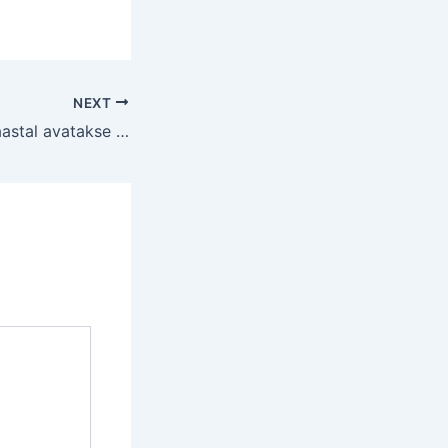
NEXT
Raamatukogude aastal avatakse neljas Eesti bussijaamas reisiraamatukogud