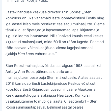
nimi, vanus, kool ja klass.
Lastekirjanduse keskuse direktor Triin Soone: „Steni
konkurss on üks vanemaid laste loomevõistlusi Eestis ning
igal aastal leiab meie postkasti tee sadu muinasjutte. Oleme
tänulikud, et õpetajad ja lapsevanemad lapsi kirjutama ja
lugusid looma innustavad. Nii sünnivad kaunis eesti keeles
kirjutatud muinasjutud, mida žüriil on rõõm lugeda. Parimad
tööd saavad võimaluse jõuda laiema lugejaskonnani
ajakirja
Hea Laps
vahendusel.“
Sten Roosi muinasjutuvõistlus sai alguse 1993. aastal, kui
Ants ja Ann Roos pühendasid selle oma
muinasjutulembese poja Steni mälestusele. Alates aastast
2018 korraldab Eesti Lastekirjanduse Keskus võistlust
koostöös Eesti Kirjandusmuuseumi, Lääne Maakonna
Keskraamatukogu ja ajakirjaga Hea Laps. Konkursi
väljakuulutamine toimub igal aastal 6. septembril – Sten
Roosi sünniaastapäeval. Eelmisel aastal osales