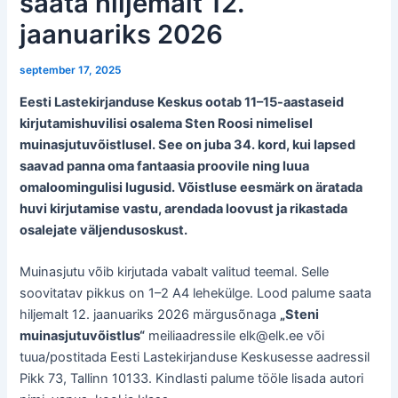
saata hiljemalt 12.
jaanuariks 2026
september 17, 2025
Eesti Lastekirjanduse Keskus ootab 11–15-aastaseid
kirjutamishuvilisi osalema Sten Roosi nimelisel
muinasjutuvõistlusel. See on juba 34. kord, kui lapsed
saavad panna oma fantaasia proovile ning luua
omaloomingulisi lugusid. Võistluse eesmärk on äratada
huvi kirjutamise vastu, arendada loovust ja rikastada
osalejate väljendusoskust.
Muinasjutu võib kirjutada vabalt valitud teemal. Selle
soovitatav pikkus on 1–2 A4 lehekülge. Lood palume saata
hiljemalt 12. jaanuariks 2026 märgusõnaga
„Steni
muinasjutuvõistlus“
meiliaadressile elk@elk.ee või
tuua/postitada Eesti Lastekirjanduse Keskusesse aadressil
Pikk 73, Tallinn 10133. Kindlasti palume tööle lisada autori