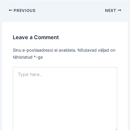
Post
PREVIOUS
NEXT
navigation
Leave a Comment
Sinu e-postiaadressi ei avaldata.
Nõutavad väljad on
tähistatud
*
-ga
Type
here..