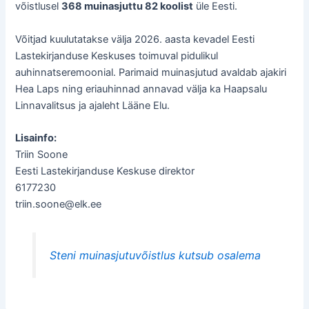
võistlusel
368 muinasjuttu 82 koolist
üle Eesti.
Võitjad kuulutatakse välja 2026. aasta kevadel Eesti
Lastekirjanduse Keskuses toimuval pidulikul
auhinnatseremoonial. Parimaid muinasjutud avaldab ajakiri
Hea Laps ning eriauhinnad annavad välja ka Haapsalu
Linnavalitsus ja ajaleht Lääne Elu.
Lisainfo:
Triin Soone
Eesti Lastekirjanduse Keskuse direktor
6177230
triin.soone@elk.ee
Steni muinasjutuvõistlus kutsub osalema