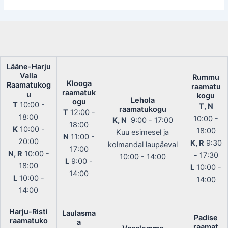
Lääne-Harju
Valla
Rummu
Klooga
Raamatukog
raamatu
raamatuk
u
kogu
Lehola
ogu
T
10:00 -
T, N
raamatukogu
T
12:00 -
18:00
10:00 -
K, N
9:00 - 17:00
18:00
K
10:00 -
18:00
Kuu esimesel ja
N
11:00 -
20:00
K, R
9:30
kolmandal laupäeval
17:00
N, R
10:00 -
- 17:30
10:00 - 14:00
L
9:00 -
18:00
L
10:00 -
14:00
L
10:00 -
14:00
14:00
Harju-Risti
Laulasma
Padise
raamatuko
a
raamat