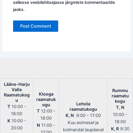
sellesse veebilehitsejasse järgmiste kommentaaride
jaoks.
Lääne-Harju
Valla
Rummu
Klooga
Raamatukog
raamatu
raamatuk
u
kogu
Lehola
ogu
T
10:00 -
T, N
raamatukogu
T
12:00 -
18:00
10:00 -
K, N
9:00 - 17:00
18:00
K
10:00 -
18:00
Kuu esimesel ja
N
11:00 -
20:00
K, R
9:30
kolmandal laupäeval
17:00