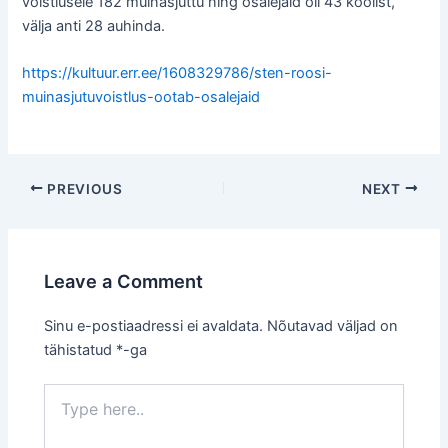
võistlusele 182 muinasjuttu ning osalejaid oli 43 koolist,
välja anti 28 auhinda.
https://kultuur.err.ee/1608329786/sten-roosi-
muinasjutuvoistlus-ootab-osalejaid
Post
PREVIOUS
NEXT
navigation
Leave a Comment
Sinu e-postiaadressi ei avaldata.
Nõutavad väljad on
tähistatud
*
-ga
Type
here..