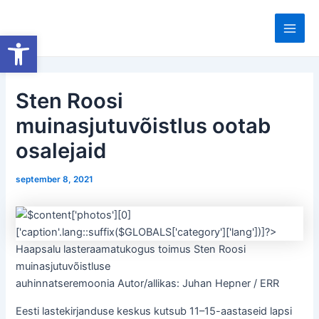
Skip
to
Open toolbar
Main
content
Men
Sten Roosi
muinasjutuvõistlus ootab
osalejaid
september 8, 2021
Haapsalu lasteraamatukogus toimus Sten Roosi
muinasjutuvõistluse
auhinnatseremoonia Autor/allikas: Juhan Hepner / ERR
Eesti lastekirjanduse keskus kutsub 11–15-aastaseid lapsi