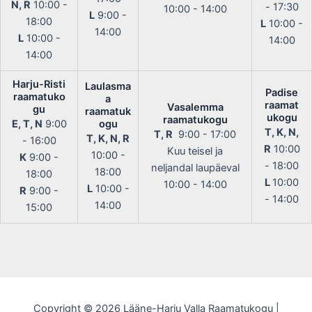
N, R
10:00 -
- 17:30
10:00 - 14:00
L
9:00 -
18:00
L
10:00 -
14:00
L
10:00 -
14:00
14:00
Harju-Risti
Laulasma
Padise
raamatuko
a
raamat
Vasalemma
gu
raamatuk
ukogu
raamatukogu
E, T, N
9:00
ogu
T, K, N,
T, R
9:00 - 17:00
T, K, N, R
- 16:00
R
10:00
Kuu teisel ja
10:00 -
K
9:00 -
- 18:00
neljandal laupäeval
18:00
18:00
L
10:00
10:00 - 14:00
L
10:00 -
R
9:00 -
- 14:00
14:00
15:00
Copyright © 2026 Lääne-Harju Valla Raamatukogu |