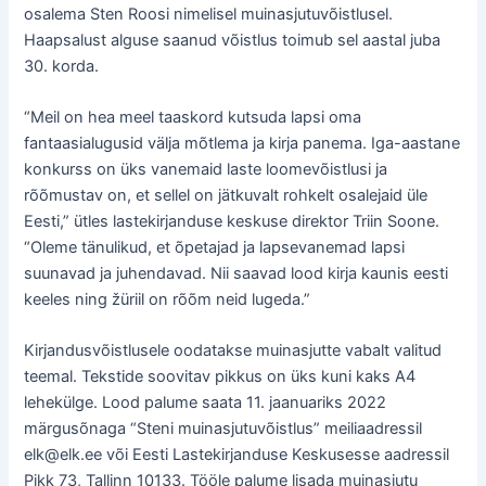
osalema Sten Roosi nimelisel muinasjutuvõistlusel.
Haapsalust alguse saanud võistlus toimub sel aastal juba
30. korda.
“Meil on hea meel taaskord kutsuda lapsi oma
fantaasialugusid välja mõtlema ja kirja panema. Iga-aastane
konkurss on üks vanemaid laste loomevõistlusi ja
rõõmustav on, et sellel on jätkuvalt rohkelt osalejaid üle
Eesti,” ütles lastekirjanduse keskuse direktor Triin Soone.
“Oleme tänulikud, et õpetajad ja lapsevanemad lapsi
suunavad ja juhendavad. Nii saavad lood kirja kaunis eesti
keeles ning žüriil on rõõm neid lugeda.”
Kirjandusvõistlusele oodatakse muinasjutte vabalt valitud
teemal. Tekstide soovitav pikkus on üks kuni kaks A4
lehekülge. Lood palume saata 11. jaanuariks 2022
märgusõnaga “Steni muinasjutuvõistlus” meiliaadressil
elk@elk.ee või Eesti Lastekirjanduse Keskusesse aadressil
Pikk 73, Tallinn 10133. Tööle palume lisada muinasjutu