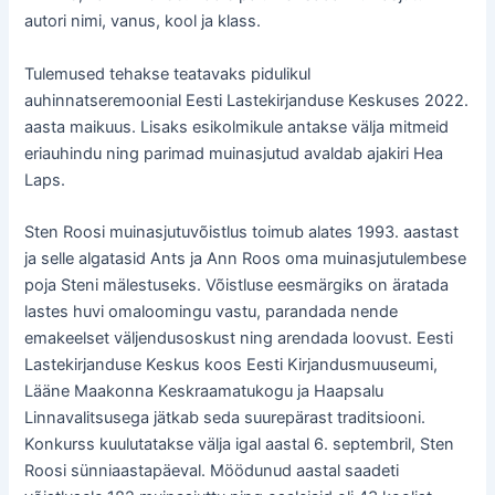
autori nimi, vanus, kool ja klass.
Tulemused tehakse teatavaks pidulikul
auhinnatseremoonial Eesti Lastekirjanduse Keskuses 2022.
aasta maikuus. Lisaks esikolmikule antakse välja mitmeid
eriauhindu ning parimad muinasjutud avaldab ajakiri Hea
Laps.
Sten Roosi muinasjutuvõistlus toimub alates 1993. aastast
ja selle algatasid Ants ja Ann Roos oma muinasjutulembese
poja Steni mälestuseks. Võistluse eesmärgiks on äratada
lastes huvi omaloomingu vastu, parandada nende
emakeelset väljendusoskust ning arendada loovust. Eesti
Lastekirjanduse Keskus koos Eesti Kirjandusmuuseumi,
Lääne Maakonna Keskraamatukogu ja Haapsalu
Linnavalitsusega jätkab seda suurepärast traditsiooni.
Konkurss kuulutatakse välja igal aastal 6. septembril, Sten
Roosi sünniaastapäeval. Möödunud aastal saadeti