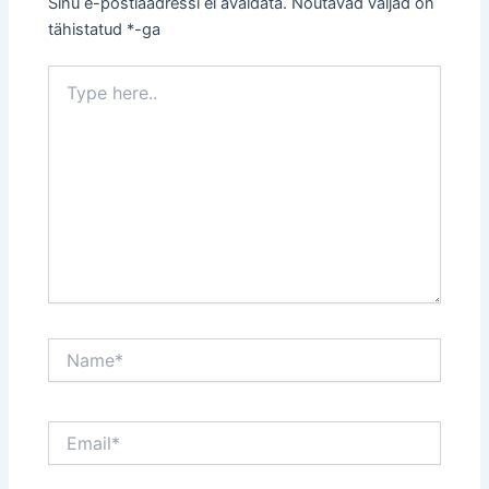
Sinu e-postiaadressi ei avaldata.
Nõutavad väljad on
tähistatud
*
-ga
Type
here..
Name*
Email*