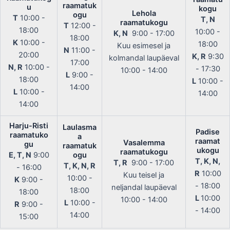
raamatuk
u
kogu
Lehola
ogu
T
10:00 -
T, N
raamatukogu
T
12:00 -
18:00
10:00 -
K, N
9:00 - 17:00
18:00
K
10:00 -
18:00
Kuu esimesel ja
N
11:00 -
20:00
K, R
9:30
kolmandal laupäeval
17:00
N, R
10:00 -
- 17:30
10:00 - 14:00
L
9:00 -
18:00
L
10:00 -
14:00
L
10:00 -
14:00
14:00
Harju-Risti
Laulasma
Padise
raamatuko
a
raamat
Vasalemma
gu
raamatuk
ukogu
raamatukogu
E, T, N
9:00
ogu
T, K, N,
T, R
9:00 - 17:00
T, K, N, R
- 16:00
R
10:00
Kuu teisel ja
10:00 -
K
9:00 -
- 18:00
neljandal laupäeval
18:00
18:00
L
10:00
10:00 - 14:00
L
10:00 -
R
9:00 -
- 14:00
14:00
15:00