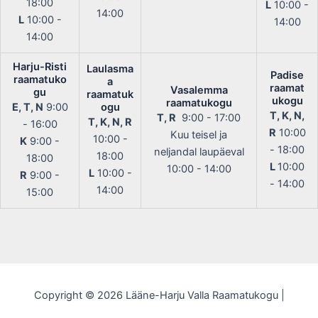
18:00
L
10:00 -
14:00
L
10:00 -
14:00
14:00
Harju-Risti
Laulasma
Padise
raamatuko
a
raamat
Vasalemma
gu
raamatuk
ukogu
raamatukogu
E, T, N
9:00
ogu
T, K, N,
T, R
9:00 - 17:00
T, K, N, R
- 16:00
R
10:00
Kuu teisel ja
10:00 -
K
9:00 -
- 18:00
neljandal laupäeval
18:00
18:00
L
10:00
10:00 - 14:00
L
10:00 -
R
9:00 -
- 14:00
14:00
15:00
Copyright © 2026 Lääne-Harju Valla Raamatukogu |