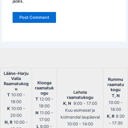
jaoks.
Lääne-Harju
Valla
Rummu
Klooga
Raamatukog
raamatu
raamatuk
u
kogu
Lehola
ogu
T
10:00 -
T, N
raamatukogu
T
12:00 -
18:00
10:00 -
K, N
9:00 - 17:00
18:00
K
10:00 -
18:00
Kuu esimesel ja
N
11:00 -
20:00
K, R
9:30
kolmandal laupäeval
17:00
N, R
10:00 -
- 17:30
10:00 - 14:00
L
9:00 -