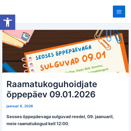
Skip
to
Open toolbar
Main
content
Men
Raamatukoguhoidjate
õppepäev 09.01.2026
jaanuar 6, 2026
Seoses õppepäevaga sulguvad reedel, 09. jaanuaril,
meie raamatukogud kell 12:00
.