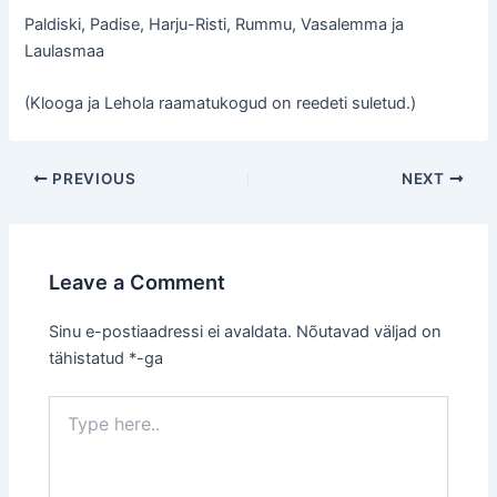
Paldiski, Padise, Harju-Risti, Rummu, Vasalemma ja
Laulasmaa
(Klooga ja Lehola raamatukogud on reedeti suletud.)
Post
PREVIOUS
NEXT
navigation
Leave a Comment
Sinu e-postiaadressi ei avaldata.
Nõutavad väljad on
tähistatud
*
-ga
Type
here..