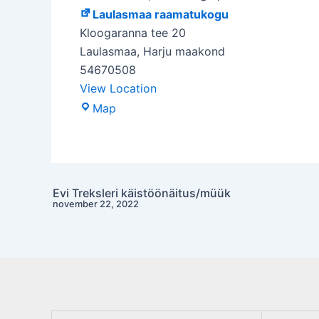
Laulasmaa raamatukogu
Kloogaranna tee 20
Laulasmaa
,
Harju maakond
54670508
View Location
Laulasmaa
Map
raamatukogu
Evi Treksleri käistöönäitus/müük
Post
november 22, 2022
navigation