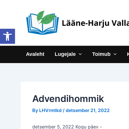
Skip
to
content
Open toolbar
Avaleht
Lugejale
Toimub
Advendihommik
By
LHVrmtkd
/
detsember 21, 2022
detsember 5, 2022 Kogu päev
-