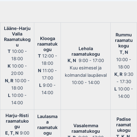
Lääne-Harju
Valla
Rummu
Klooga
Raamatukog
raamatu
raamatuk
u
kogu
Lehola
ogu
T
10:00 -
T, N
raamatukogu
T
12:00 -
18:00
10:00 -
K, N
9:00 - 17:00
18:00
K
10:00 -
18:00
Kuu esimesel ja
N
11:00 -
20:00
K, R
9:30
kolmandal laupäeval
17:00
N, R
10:00 -
- 17:30
10:00 - 14:00
L
9:00 -
18:00
L
10:00 -
14:00
L
10:00 -
14:00
14:00
Harju-Risti
Laulasma
Padise
raamatuko
a
raamat
Vasalemma
gu
raamatuk
ukogu
raamatukogu
E, T, N
9:00
ogu
T, K, N,