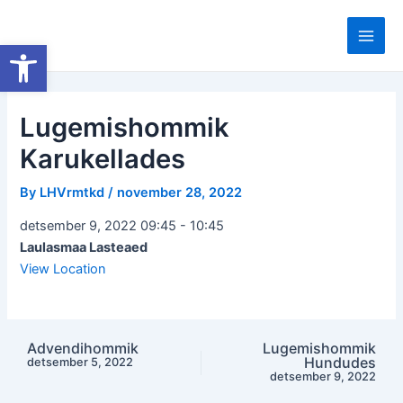
Skip
to
Open toolbar
Main
content
Men
Lugemishommik
Karukellades
By
LHVrmtkd
/
november 28, 2022
detsember 9, 2022 09:45
-
10:45
Laulasmaa Lasteaed
View Location
Advendihommik
Lugemishommik
Post
Hundudes
detsember 5, 2022
navigation
detsember 9, 2022