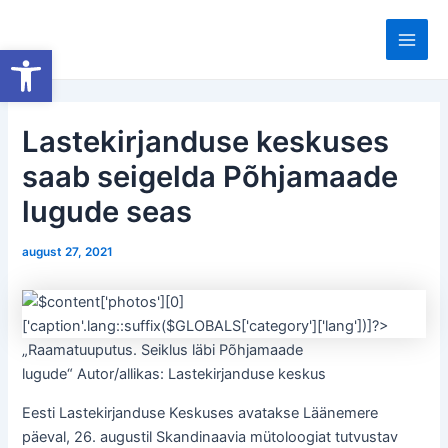
Skip
to
Open toolbar
Main
content
Men
Lastekirjanduse keskuses
saab seigelda Põhjamaade
lugude seas
august 27, 2021
„Raamatuuputus. Seiklus läbi Põhjamaade
lugude“ Autor/allikas: Lastekirjanduse keskus
Eesti Lastekirjanduse Keskuses avatakse Läänemere
päeval, 26. augustil Skandinaavia mütoloogiat tutvustav