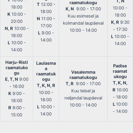
T
10:00 -
T, N
raamatukogu
T
12:00 -
18:00
10:00 -
K, N
9:00 - 17:00
18:00
K
10:00 -
18:00
Kuu esimesel ja
N
11:00 -
20:00
K, R
9:30
kolmandal laupäeval
17:00
N, R
10:00 -
- 17:30
10:00 - 14:00
L
9:00 -
18:00
L
10:00 -
14:00
L
10:00 -
14:00
14:00
Harju-Risti
Laulasma
Padise
raamatuko
a
raamat
Vasalemma
gu
raamatuk
ukogu
raamatukogu
E, T, N
9:00
ogu
T, K, N,
T, R
9:00 - 17:00
T, K, N, R
- 16:00
R
10:00
Kuu teisel ja
10:00 -
K
9:00 -
- 18:00
neljandal laupäeval
18:00
18:00
L
10:00
10:00 - 14:00
L
10:00 -
R
9:00 -
- 14:00
14:00
15:00