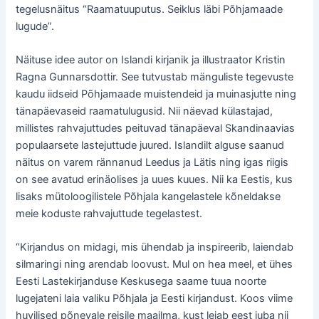
tegelusnäitus “Raamatuuputus. Seiklus läbi Põhjamaade
lugude”.
Näituse idee autor on Islandi kirjanik ja illustraator Kristin
Ragna Gunnarsdottir. See tutvustab mänguliste tegevuste
kaudu iidseid Põhjamaade muistendeid ja muinasjutte ning
tänapäevaseid raamatulugusid. Nii näevad külastajad,
millistes rahvajuttudes peituvad tänapäeval Skandinaavias
populaarsete lastejuttude juured. Islandilt alguse saanud
näitus on varem rännanud Leedus ja Lätis ning igas riigis
on see avatud erinäolises ja uues kuues. Nii ka Eestis, kus
lisaks mütoloogilistele Põhjala kangelastele kõneldakse
meie koduste rahvajuttude tegelastest.
“Kirjandus on midagi, mis ühendab ja inspireerib, laiendab
silmaringi ning arendab loovust. Mul on hea meel, et ühes
Eesti Lastekirjanduse Keskusega saame tuua noorte
lugejateni laia valiku Põhjala ja Eesti kirjandust. Koos viime
huvilised põnevale reisile maailma, kust leiab eest juba nii