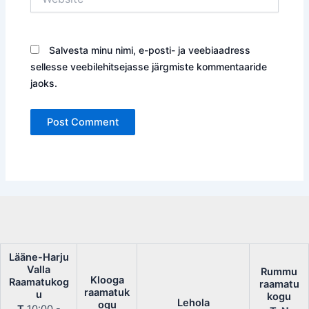
Salvesta minu nimi, e-posti- ja veebiaadress
sellesse veebilehitsejasse järgmiste kommentaaride
jaoks.
Lääne-Harju
Valla
Rummu
Klooga
Raamatukog
raamatu
raamatuk
u
kogu
Lehola
ogu