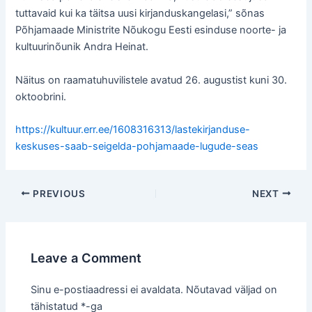
tuttavaid kui ka täitsa uusi kirjanduskangelasi,” sõnas
Põhjamaade Ministrite Nõukogu Eesti esinduse noorte- ja
kultuurinõunik Andra Heinat.
Näitus on raamatuhuvilistele avatud 26. augustist kuni 30.
oktoobrini.
https://kultuur.err.ee/1608316313/lastekirjanduse-
keskuses-saab-seigelda-pohjamaade-lugude-seas
Post
PREVIOUS
NEXT
navigation
Leave a Comment
Sinu e-postiaadressi ei avaldata.
Nõutavad väljad on
tähistatud
*
-ga