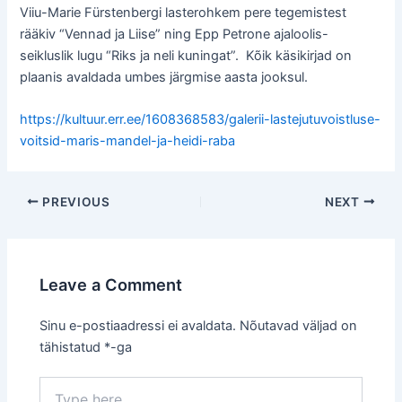
Viiu-Marie Fürstenbergi lasterohkem pere tegemistest
rääkiv “Vennad ja Liise” ning Epp Petrone ajaloolis-
seikluslik lugu “Riks ja neli kuningat”. Kõik käsikirjad on
plaanis avaldada umbes järgmise aasta jooksul.
https://kultuur.err.ee/1608368583/galerii-lastejutuvoistluse-
voitsid-maris-mandel-ja-heidi-raba
Post
PREVIOUS
NEXT
navigation
Leave a Comment
Sinu e-postiaadressi ei avaldata.
Nõutavad väljad on
tähistatud
*
-ga
Type