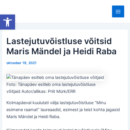
Skip
to
Open toolbar
Main
content
Men
Lastejutuvõistluse võitsid
Maris Mändel ja Heidi Raba
oktoober 19, 2021
Foto: Tänapäev esitleb oma lastejutuvõistluse
võitjaid Autor/allikas: Priit Mürk/ERR
Kolmapäeval kuulutati välja lastejutuvõistluse “Minu
esimene raamat” laureaadid, esimest ja teist kohta jagasid
Maris Mändel ja Heidi Raba.