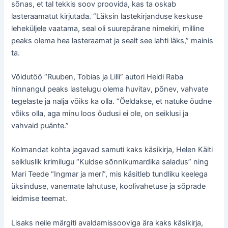
sõnas, et tal tekkis soov proovida, kas ta oskab
lasteraamatut kirjutada. “Läksin lastekirjanduse keskuse
leheküljele vaatama, seal oli suurepärane nimekiri, milline
peaks olema hea lasteraamat ja sealt see lahti läks,” mainis
ta.
Võidutöö “Ruuben, Tobias ja Lilli” autori Heidi Raba
hinnangul peaks lastelugu olema huvitav, põnev, vahvate
tegelaste ja nalja võiks ka olla. “Öeldakse, et natuke õudne
võiks olla, aga minu loos õudusi ei ole, on seiklusi ja
vahvaid puänte.”
Kolmandat kohta jagavad samuti kaks käsikirja, Helen Käiti
seikluslik krimilugu “Kuldse sõnnikumardika saladus” ning
Mari Teede “Ingmar ja meri”, mis käsitleb tundliku keelega
üksinduse, vanemate lahutuse, koolivahetuse ja sõprade
leidmise teemat.
Lisaks neile märgiti avaldamissooviga ära kaks käsikirja,