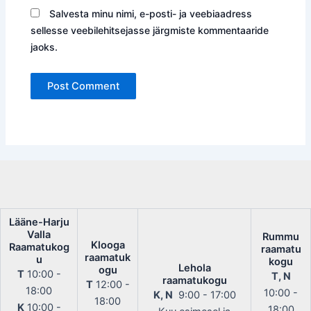
Salvesta minu nimi, e-posti- ja veebiaadress
sellesse veebilehitsejasse järgmiste kommentaaride
jaoks.
Lääne-Harju
Valla
Rummu
Klooga
Raamatukog
raamatu
raamatuk
u
kogu
Lehola
ogu
T
10:00 -
T, N
raamatukogu
T
12:00 -
18:00
10:00 -
K, N
9:00 - 17:00
18:00
K
10:00 -
18:00