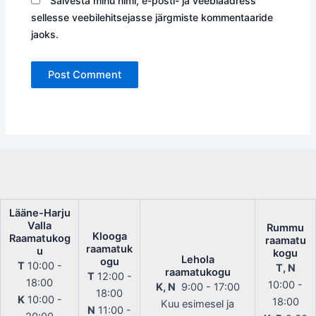
Salvesta minu nimi, e-posti- ja veebiaadress
sellesse veebilehitsejasse järgmiste kommentaaride
jaoks.
Lääne-Harju
Valla
Rummu
Klooga
Raamatukog
raamatu
raamatuk
u
kogu
Lehola
ogu
T
10:00 -
T, N
raamatukogu
T
12:00 -
18:00
10:00 -
K, N
9:00 - 17:00
18:00
K
10:00 -
18:00
Kuu esimesel ja
N
11:00 -