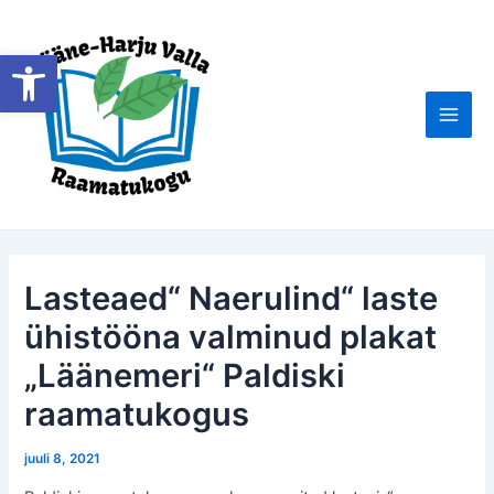
Skip
to
Open toolbar
content
Main
Men
Lasteaed“ Naerulind“ laste
ühistööna valminud plakat
„Läänemeri“ Paldiski
raamatukogus
juuli 8, 2021