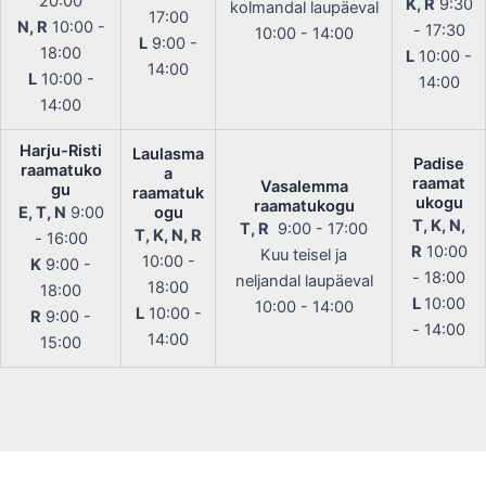
20:00
K, R
9:30
kolmandal laupäeval
17:00
N, R
10:00 -
- 17:30
10:00 - 14:00
L
9:00 -
18:00
L
10:00 -
14:00
L
10:00 -
14:00
14:00
Harju-Risti
Laulasma
Padise
raamatuko
a
raamat
Vasalemma
gu
raamatuk
ukogu
raamatukogu
E, T, N
9:00
ogu
T, K, N,
T, R
9:00 - 17:00
T, K, N, R
- 16:00
R
10:00
Kuu teisel ja
10:00 -
K
9:00 -
- 18:00
neljandal laupäeval
18:00
18:00
L
10:00
10:00 - 14:00
L
10:00 -
R
9:00 -
- 14:00
14:00
15:00