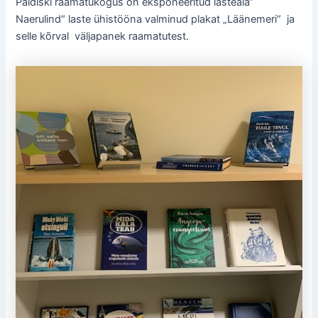
Paldiski raamatukogus on eksponeeritud lasteaia“
Naerulind“ laste ühistööna valminud plakat „Läänemeri“ ja
selle kõrval väljapanek raamatutest.