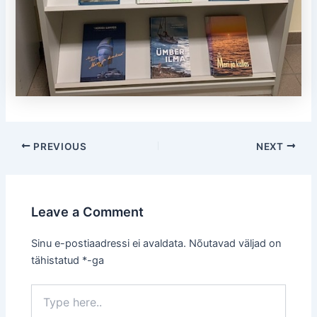
Post
PREVIOUS
NEXT
navigation
Leave a Comment
Sinu e-postiaadressi ei avaldata.
Nõutavad väljad on
tähistatud
*
-ga
Type
here..