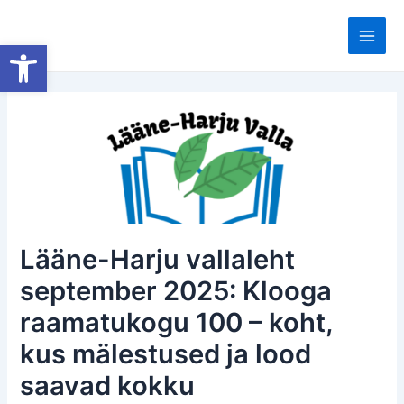
Skip
to
Open toolbar
Main
content
Men
Lääne-Harju vallaleht
september 2025: Klooga
raamatukogu 100 – koht,
kus mälestused ja lood
saavad kokku