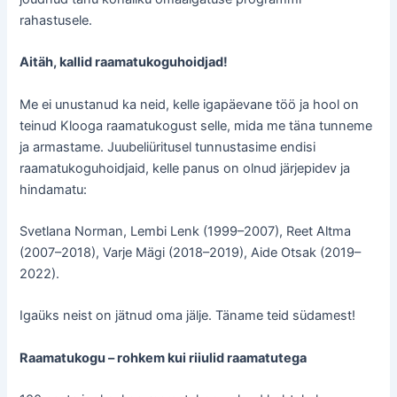
rahastusele.
Aitäh, kallid raamatukoguhoidjad!
Me ei unustanud ka neid, kelle igapäevane töö ja hool on
teinud Klooga raamatukogust selle, mida me täna tunneme
ja armastame. Juubeliüritusel tunnustasime endisi
raamatukoguhoidjaid, kelle panus on olnud järjepidev ja
hindamatu:
Svetlana Norman, Lembi Lenk (1999–2007), Reet Altma
(2007–2018), Varje Mägi (2018–2019), Aide Otsak (2019–
2022).
Igaüks neist on jätnud oma jälje. Täname teid südamest!
Raamatukogu – rohkem kui riiulid raamatutega