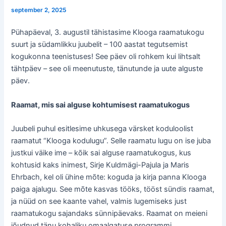
september 2, 2025
Pühapäeval, 3. augustil tähistasime Klooga raamatukogu
suurt ja südamlikku juubelit – 100 aastat tegutsemist
kogukonna teenistuses! See päev oli rohkem kui lihtsalt
tähtpäev – see oli meenutuste, tänutunde ja uute alguste
päev.
Raamat, mis sai alguse kohtumisest raamatukogus
Juubeli puhul esitlesime uhkusega värsket koduloolist
raamatut “Klooga kodulugu”. Selle raamatu lugu on ise juba
justkui väike ime – kõik sai alguse raamatukogus, kus
kohtusid kaks inimest, Sirje Kuldmägi-Pajula ja Maris
Ehrbach, kel oli ühine mõte: koguda ja kirja panna Klooga
paiga ajalugu. See mõte kasvas tööks, tööst sündis raamat,
ja nüüd on see kaante vahel, valmis lugemiseks just
raamatukogu sajandaks sünnipäevaks. Raamat on meieni
jõudnud tänu kohaliku omaalgatuse programmi