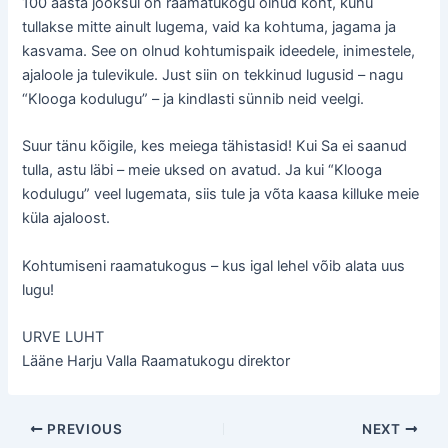
100 aasta jooksul on raamatukogu olnud koht, kuhu
tullakse mitte ainult lugema, vaid ka kohtuma, jagama ja
kasvama. See on olnud kohtumispaik ideedele, inimestele,
ajaloole ja tulevikule. Just siin on tekkinud lugusid – nagu
“Klooga kodulugu” – ja kindlasti sünnib neid veelgi.
Suur tänu kõigile, kes meiega tähistasid! Kui Sa ei saanud
tulla, astu läbi – meie uksed on avatud. Ja kui “Klooga
kodulugu” veel lugemata, siis tule ja võta kaasa killuke meie
küla ajaloost.
Kohtumiseni raamatukogus – kus igal lehel võib alata uus
lugu!
URVE LUHT
Lääne Harju Valla Raamatukogu direktor
Post
PREVIOUS
NEXT