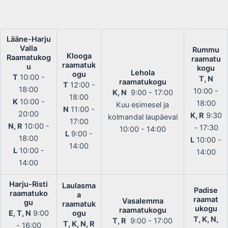
Lääne-Harju
Valla
Rummu
Klooga
Raamatukog
raamatu
raamatuk
u
kogu
Lehola
ogu
T
10:00 -
T, N
raamatukogu
T
12:00 -
18:00
10:00 -
K, N
9:00 - 17:00
18:00
K
10:00 -
18:00
Kuu esimesel ja
N
11:00 -
20:00
K, R
9:30
kolmandal laupäeval
17:00
N, R
10:00 -
- 17:30
10:00 - 14:00
L
9:00 -
18:00
L
10:00 -
14:00
L
10:00 -
14:00
14:00
Harju-Risti
Laulasma
Padise
raamatuko
a
raamat
Vasalemma
gu
raamatuk
ukogu
raamatukogu
E, T, N
9:00
ogu
T, K, N,
T, R
9:00 - 17:00
T, K, N, R
- 16:00