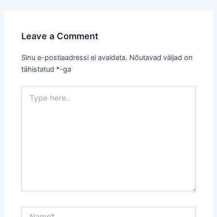
navigation
Leave a Comment
Sinu e-postiaadressi ei avaldata.
Nõutavad väljad on
tähistatud
*
-ga
Type
here..
Name*