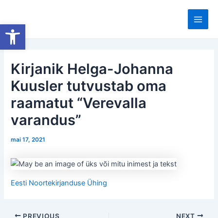
Skip
to
Open toolbar
Main
content
Men
Kirjanik Helga-Johanna
Kuusler tutvustab oma
raamatut “Verevalla
varandus”
mai 17, 2021
Eesti Noortekirjanduse Ühing
Post
PREVIOUS
NEXT