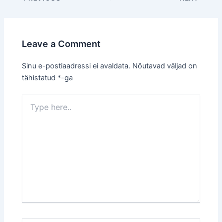
navigation
Leave a Comment
Sinu e-postiaadressi ei avaldata.
Nõutavad väljad on
tähistatud
*
-ga
Type
here..