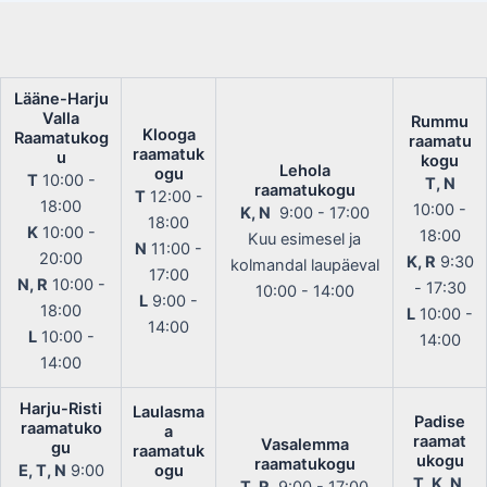
Lääne-Harju
Valla
Rummu
Klooga
Raamatukog
raamatu
raamatuk
u
kogu
Lehola
ogu
T
10:00 -
T, N
raamatukogu
T
12:00 -
18:00
10:00 -
K, N
9:00 - 17:00
18:00
K
10:00 -
18:00
Kuu esimesel ja
N
11:00 -
20:00
K, R
9:30
kolmandal laupäeval
17:00
N, R
10:00 -
- 17:30
10:00 - 14:00
L
9:00 -
18:00
L
10:00 -
14:00
L
10:00 -
14:00
14:00
Harju-Risti
Laulasma
Padise
raamatuko
a
raamat
Vasalemma
gu
raamatuk
ukogu
raamatukogu
E, T, N
9:00
ogu
T, K, N,