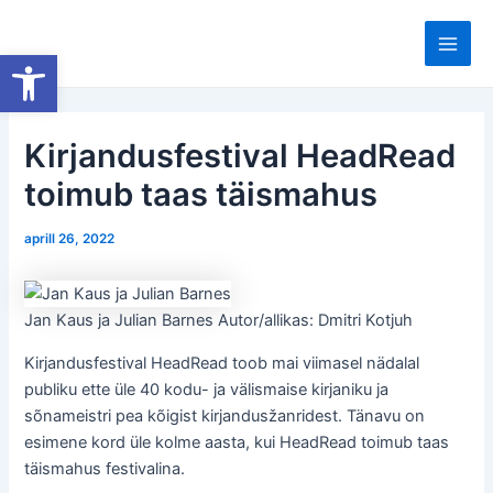
Skip
to
Open toolbar
Main
content
Men
Kirjandusfestival HeadRead
toimub taas täismahus
aprill 26, 2022
Jan Kaus ja Julian Barnes Autor/allikas: Dmitri Kotjuh
Kirjandusfestival HeadRead toob mai viimasel nädalal
publiku ette üle 40 kodu- ja välismaise kirjaniku ja
sõnameistri pea kõigist kirjandusžanridest. Tänavu on
esimene kord üle kolme aasta, kui HeadRead toimub taas
täismahus festivalina.