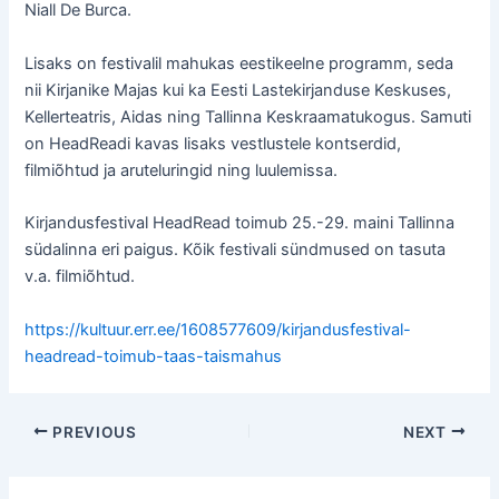
Niall De Burca.
Lisaks on festivalil mahukas eestikeelne programm, seda
nii Kirjanike Majas kui ka Eesti Lastekirjanduse Keskuses,
Kellerteatris, Aidas ning Tallinna Keskraamatukogus. Samuti
on HeadReadi kavas lisaks vestlustele kontserdid,
filmiõhtud ja aruteluringid ning luulemissa.
Kirjandusfestival HeadRead toimub 25.-29. maini Tallinna
südalinna eri paigus. Kõik festivali sündmused on tasuta
v.a. filmiõhtud.
https://kultuur.err.ee/1608577609/kirjandusfestival-
headread-toimub-taas-taismahus
Post
PREVIOUS
NEXT
navigation