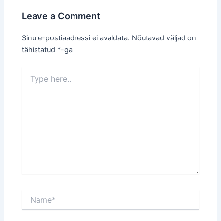
Leave a Comment
Sinu e-postiaadressi ei avaldata.
Nõutavad väljad on
tähistatud
*
-ga
Type
here..
Name*