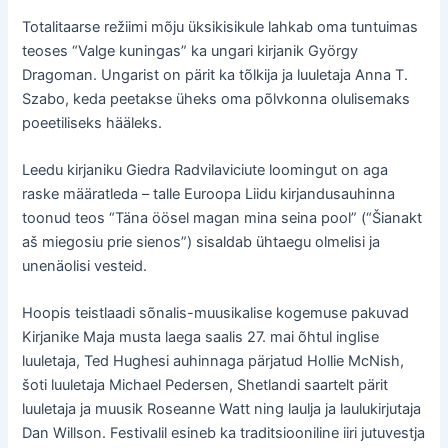
Totalitaarse režiimi mõju üksikisikule lahkab oma tuntuimas
teoses “Valge kuningas” ka ungari kirjanik György
Dragoman. Ungarist on pärit ka tõlkija ja luuletaja Anna T.
Szabo, keda peetakse üheks oma põlvkonna olulisemaks
poeetiliseks hääleks.
Leedu kirjaniku Giedra Radvilaviciute loomingut on aga
raske määratleda – talle Euroopa Liidu kirjandusauhinna
toonud teos “Täna öösel magan mina seina pool” (“Šianakt
aš miegosiu prie sienos”) sisaldab ühtaegu olmelisi ja
unenäolisi vesteid.
Hoopis teistlaadi sõnalis-muusikalise kogemuse pakuvad
Kirjanike Maja musta laega saalis 27. mai õhtul inglise
luuletaja, Ted Hughesi auhinnaga pärjatud Hollie McNish,
šoti luuletaja Michael Pedersen, Shetlandi saartelt pärit
luuletaja ja muusik Roseanne Watt ning laulja ja laulukirjutaja
Dan Willson. Festivalil esineb ka traditsiooniline iiri jutuvestja