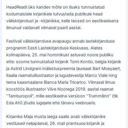
HeadReadi üks kandev mõte on lisaks tunnustatud
kodumaistele kirjanikele tutvustada publikule head
väliskirjandust ja -kirjanikke, kelle teosed on eestikeelsena
ilmunud valdavalt viimasel paaril aastal.
Festivali väliskirjanduse avapaugu annab lastekirjanduse
programm Eesti Lastekirjanduse Keskuses. Alates
kolmapäeva, 25. mai hommikust astuvad noore publiku
ette: soome tunnustatud kirjanik Tomi Kontio, belgia kirjanik
ja Astrid Lindgreni mälestuspreemia laureaat Bart Moeyaert,
itaalia raamatuillustraator ja lugudevestja Marco Viale ning
tema kaasmaalane Bianca Maria Tricarico. Viimasel ilmus
koostöös illustraator Viive Noorega 2019. aastal raamat
“Tamburopoli”, mille eestikeelne versioon “Trummilinn” (tlk
Eda Ahi) jõudis lugejate ette tänavu veebruaris.
Kirjanike Maja musta laega saalis avab väliskirjanike
vestlused neljapäeval, 26. mail prantsuse kirjanik ja