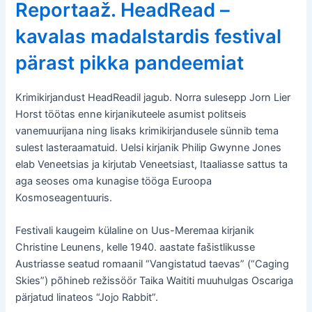
Reportaaž. HeadRead –
kavalas madalstardis festival
pärast pikka pandeemiat
Krimikirjandust HeadReadil jagub. Norra sulesepp Jorn Lier
Horst töötas enne kirjanikuteele asumist politseis
vanemuurijana ning lisaks krimikirjandusele sünnib tema
sulest lasteraamatuid. Uelsi kirjanik Philip Gwynne Jones
elab Veneetsias ja kirjutab Veneetsiast, Itaaliasse sattus ta
aga seoses oma kunagise tööga Euroopa
Kosmoseagentuuris.
Festivali kaugeim külaline on Uus-Meremaa kirjanik
Christine Leunens, kelle 1940. aastate fašistlikusse
Austriasse seatud romaanil “Vangistatud taevas” (“Caging
Skies”) põhineb režissöör Taika Waititi muuhulgas Oscariga
pärjatud linateos “Jojo Rabbit”.