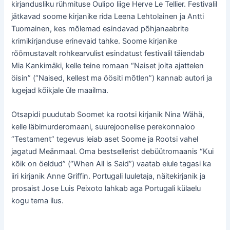
kirjandusliku rühmituse Oulipo liige Herve Le Tellier. Festivalil
jätkavad soome kirjanike rida Leena Lehtolainen ja Antti
Tuomainen, kes mõlemad esindavad põhjanaabrite
krimikirjanduse erinevaid tahke. Soome kirjanike
rõõmustavalt rohkearvulist esindatust festivalil täiendab
Mia Kankimäki, kelle teine romaan “Naiset joita ajattelen
öisin” (“Naised, kellest ma öösiti mõtlen”) kannab autori ja
lugejad kõikjale üle maailma.
Otsapidi puudutab Soomet ka rootsi kirjanik Nina Wähä,
kelle läbimurderomaani, suurejoonelise perekonnaloo
“Testament” tegevus leiab aset Soome ja Rootsi vahel
jagatud Meänmaal. Oma bestsellerist debüütromaanis “Kui
kõik on öeldud” (“When All is Said”) vaatab elule tagasi ka
iiri kirjanik Anne Griffin. Portugali luuletaja, näitekirjanik ja
prosaist Jose Luis Peixoto lahkab aga Portugali külaelu
kogu tema ilus.