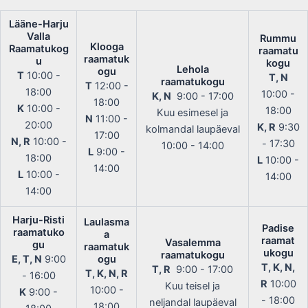
Lääne-Harju
Valla
Rummu
Klooga
Raamatukog
raamatu
raamatuk
u
kogu
Lehola
ogu
T
10:00 -
T, N
raamatukogu
T
12:00 -
18:00
10:00 -
K, N
9:00 - 17:00
18:00
K
10:00 -
18:00
Kuu esimesel ja
N
11:00 -
20:00
K, R
9:30
kolmandal laupäeval
17:00
N, R
10:00 -
- 17:30
10:00 - 14:00
L
9:00 -
18:00
L
10:00 -
14:00
L
10:00 -
14:00
14:00
Harju-Risti
Laulasma
Padise
raamatuko
a
raamat
Vasalemma
gu
raamatuk
ukogu
raamatukogu
E, T, N
9:00
ogu
T, K, N,
T, R
9:00 - 17:00
T, K, N, R
- 16:00
R
10:00
Kuu teisel ja
10:00 -
K
9:00 -
- 18:00
neljandal laupäeval
18:00