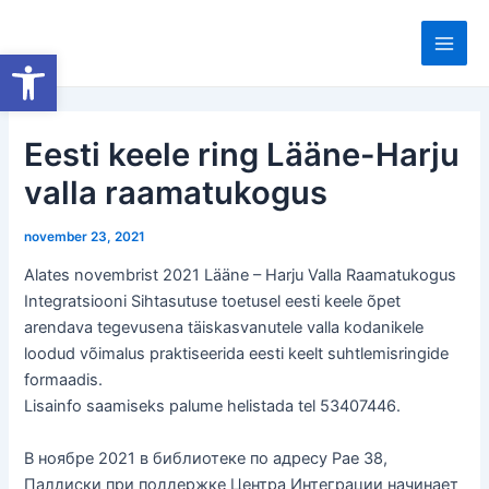
Skip
to
Open toolbar
Main
content
Men
Eesti keele ring Lääne-Harju
valla raamatukogus
november 23, 2021
Alates novembrist 2021 Lääne – Harju Valla Raamatukogus
Integratsiooni Sihtasutuse toetusel eesti keele õpet
arendava tegevusena täiskasvanutele valla kodanikele
loodud võimalus praktiseerida eesti keelt suhtlemisringide
formaadis.
Lisainfo saamiseks palume helistada tel 53407446.
В ноябре 2021 в библиотеке по адресу Рае 38,
Палдиски при поддержке Центра Интеграции начинает