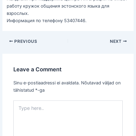
работу кружок общения эстонского языка для
взрослых.
Информация по телефону 53407446.
Post
PREVIOUS
NEXT
navigation
Leave a Comment
Sinu e-postiaadressi ei avaldata.
Nõutavad väljad on
tähistatud
*
-ga
Type
here..