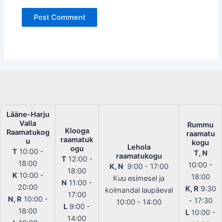
Lääne-Harju
Valla
Rummu
Klooga
Raamatukog
raamatu
raamatuk
u
kogu
Lehola
ogu
T
10:00 -
T, N
raamatukogu
T
12:00 -
18:00
10:00 -
K, N
9:00 - 17:00
18:00
K
10:00 -
18:00
Kuu esimesel ja
N
11:00 -
20:00
K, R
9:30
kolmandal laupäeval
17:00
N, R
10:00 -
- 17:30
10:00 - 14:00
L
9:00 -
18:00
L
10:00 -
14:00