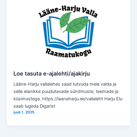
Loe tasuta e-ajalehti/ajakirju
Lääne-Harju vallalehes saad tutvuda meie valda ja
selle elanikke puudutavade sündmuste, teemade ja
küsimustega. https://laaneharju.ee/vallaleht Harju Elu
saab lugeda Digarist
juuli 1, 2025