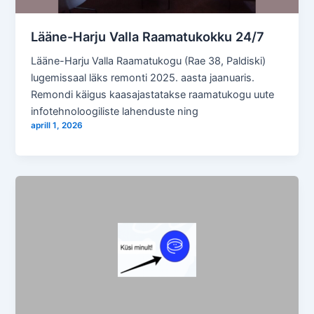
Lääne-Harju Valla Raamatukokku 24/7
Lääne-Harju Valla Raamatukogu (Rae 38, Paldiski)
lugemissaal läks remonti 2025. aasta jaanuaris.
Remondi käigus kaasajastatakse raamatukogu uute
infotehnoloogiliste lahenduste ning
aprill 1, 2026