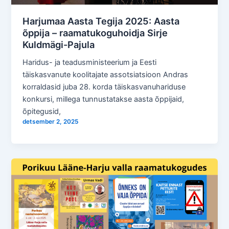
Harjumaa Aasta Tegija 2025: Aasta
õppija – raamatukoguhoidja Sirje
Kuldmägi-Pajula
Haridus- ja teadusministeerium ja Eesti
täiskasvanute koolitajate assotsiatsioon Andras
korraldasid juba 28. korda täiskasvanuhariduse
konkursi, millega tunnustatakse aasta õppijaid,
õpitegusid,
detsember 2, 2025