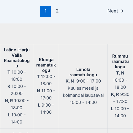
Post
1
2
Next
→
pagination
Lääne-Harju
Valla
Rummu
Klooga
Raamatukog
raamatu
raamatuk
u
kogu
Lehola
ogu
T
10:00 -
T, N
raamatukogu
T
12:00 -
18:00
10:00 -
K, N
9:00 - 17:00
18:00
K
10:00 -
18:00
Kuu esimesel ja
N
11:00 -
20:00
K, R
9:30
kolmandal laupäeval
17:00
N, R
10:00 -
- 17:30
10:00 - 14:00
L
9:00 -
18:00
L
10:00 -
14:00
L
10:00 -
14:00
14:00