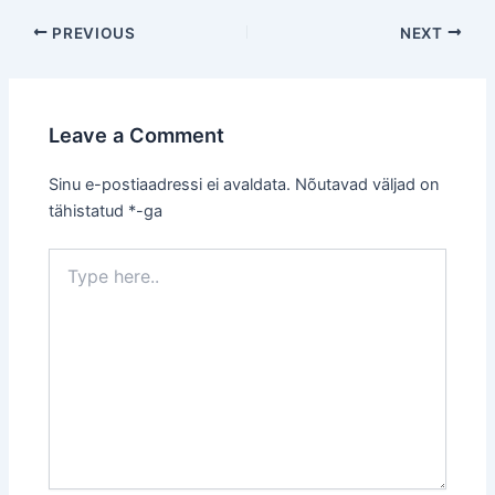
Post
PREVIOUS
NEXT
navigation
Leave a Comment
Sinu e-postiaadressi ei avaldata.
Nõutavad väljad on
tähistatud
*
-ga
Type
here..