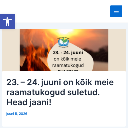
Skip
to
Open toolbar
Main
content
Men
23. – 24. juuni on kõik meie
raamatukogud suletud.
Head jaani!
juuni 5, 2026