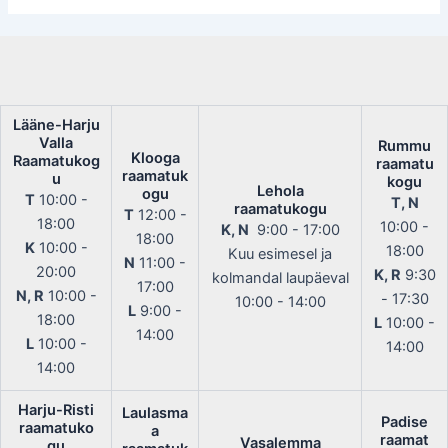
Lääne-Harju
Valla
Rummu
Klooga
Raamatukog
raamatu
raamatuk
u
kogu
Lehola
ogu
T
10:00 -
T, N
raamatukogu
T
12:00 -
18:00
10:00 -
K, N
9:00 - 17:00
18:00
K
10:00 -
18:00
Kuu esimesel ja
N
11:00 -
20:00
K, R
9:30
kolmandal laupäeval
17:00
N, R
10:00 -
- 17:30
10:00 - 14:00
L
9:00 -
18:00
L
10:00 -
14:00
L
10:00 -
14:00
14:00
Harju-Risti
Laulasma
Padise
raamatuko
a
raamat
Vasalemma
gu