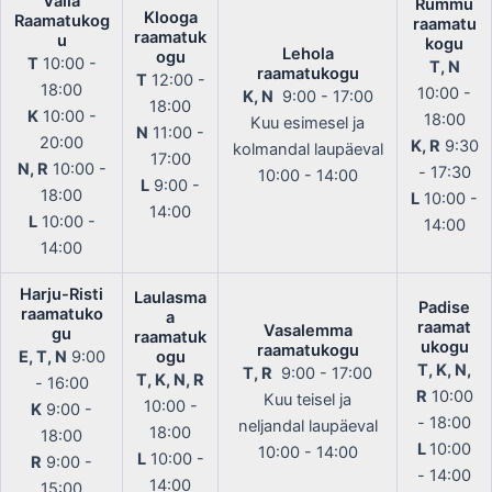
Valla
Rummu
Klooga
Raamatukog
raamatu
raamatuk
u
kogu
Lehola
ogu
T
10:00 -
T, N
raamatukogu
T
12:00 -
18:00
10:00 -
K, N
9:00 - 17:00
18:00
K
10:00 -
18:00
Kuu esimesel ja
N
11:00 -
20:00
K, R
9:30
kolmandal laupäeval
17:00
N, R
10:00 -
- 17:30
10:00 - 14:00
L
9:00 -
18:00
L
10:00 -
14:00
L
10:00 -
14:00
14:00
Harju-Risti
Laulasma
Padise
raamatuko
a
raamat
Vasalemma
gu
raamatuk
ukogu
raamatukogu
E, T, N
9:00
ogu
T, K, N,
T, R
9:00 - 17:00
T, K, N, R
- 16:00
R
10:00
Kuu teisel ja
10:00 -
K
9:00 -
- 18:00
neljandal laupäeval
18:00
18:00
L
10:00
10:00 - 14:00
L
10:00 -
R
9:00 -
- 14:00
14:00
15:00