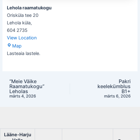
Lehola raamatukogu
Orisküla tee 20
Lehola küla
,
604 2735
View Location
Lehola
Map
raamatukogu
Lasteaia lastele.
“Meie Väike
Pakri
Post
Raamatukogu”
keelekümblus
navigation
Leholas
B1+
märts 4, 2026
märts 6, 2026
Lääne-Harju