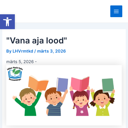
Skip
to
Open toolbar
Main
content
Men
"Vana aja lood"
By
LHVrmtkd
/
märts 3, 2026
märts 5, 2026
-