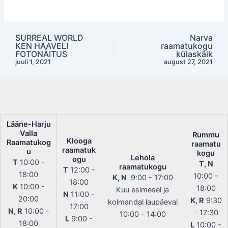
Harju
Valla
Raamatukogu
SURREAL WORLD
Narva
Post
KEN HAAVELI
raamatukogu
navigation
FOTONÄITUS
külaskäik
juuli 1, 2021
august 27, 2021
Lääne-Harju
Valla
Rummu
Klooga
Raamatukog
raamatu
raamatuk
u
kogu
Lehola
ogu
T
10:00 -
T, N
raamatukogu
T
12:00 -
18:00
10:00 -
K, N
9:00 - 17:00
18:00
K
10:00 -
18:00
Kuu esimesel ja
N
11:00 -
20:00
K, R
9:30
kolmandal laupäeval
17:00
N, R
10:00 -
- 17:30
10:00 - 14:00
L
9:00 -
18:00
L
10:00 -