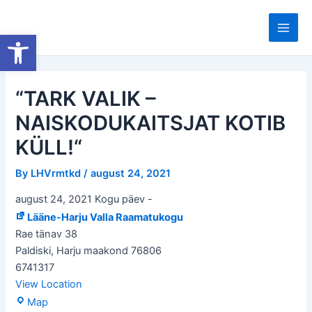
Skip
to
Open toolbar
Main
content
Men
“TARK VALIK –
NAISKODUKAITSJAT KOTIB
KÜLL!“
By
LHVrmtkd
/
august 24, 2021
august 24, 2021 Kogu päev
-
Lääne-Harju Valla Raamatukogu
Rae tänav 38
Paldiski
,
Harju maakond
76806
6741317
View Location
Lääne-
Map