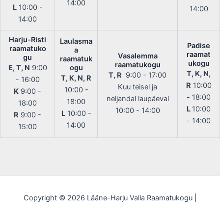
14:00
L
10:00 -
14:00
14:00
Harju-Risti
Laulasma
Padise
raamatuko
a
raamat
Vasalemma
gu
raamatuk
ukogu
raamatukogu
E, T, N
9:00
ogu
T, K, N,
T, R
9:00 - 17:00
T, K, N, R
- 16:00
R
10:00
Kuu teisel ja
10:00 -
K
9:00 -
- 18:00
neljandal laupäeval
18:00
18:00
L
10:00
10:00 - 14:00
L
10:00 -
R
9:00 -
- 14:00
14:00
15:00
Copyright © 2026 Lääne-Harju Valla Raamatukogu |