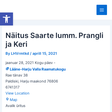
Skip
to
Open toolbar
Main
content
Men
Näitus Saarte lumm. Prangli
ja Keri
By
LHVrmtkd
/
aprill 15, 2021
jaanuar 28, 2021 Kogu päev
-
Lääne-Harju Valla Raamatukogu
Rae tänav 38
Paldiski
,
Harju maakond
76806
6741317
View Location
Lääne-
Map
Harju
Avalik üritus
Valla