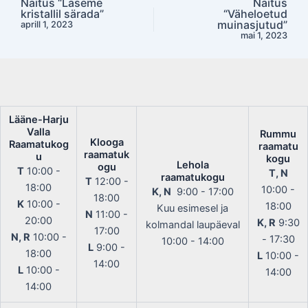
Näitus “Laseme
Näitus
Post
kristallil särada”
“Väheloetud
navigation
muinasjutud”
aprill 1, 2023
mai 1, 2023
Lääne-Harju
Valla
Rummu
Klooga
Raamatukog
raamatu
raamatuk
u
kogu
Lehola
ogu
T
10:00 -
T, N
raamatukogu
T
12:00 -
18:00
10:00 -
K, N
9:00 - 17:00
18:00
K
10:00 -
18:00
Kuu esimesel ja
N
11:00 -
20:00
K, R
9:30
kolmandal laupäeval
17:00
N, R
10:00 -
- 17:30
10:00 - 14:00
L
9:00 -
18:00
L
10:00 -
14:00
L
10:00 -
14:00
14:00