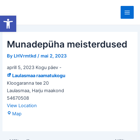
Skip
to
Open toolbar
Main
content
Men
Munadepüha meisterdused
By
LHVrmtkd
/
mai 2, 2023
aprill 5, 2023 Kogu päev
-
Laulasmaa raamatukogu
Kloogaranna tee 20
Laulasmaa
,
Harju maakond
54670508
View Location
Laulasmaa
Map
raamatukogu