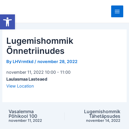
Skip
to
Open toolbar
Main
content
Men
Lugemishommik
Õnnetriinudes
By
LHVrmtkd
/
november 28, 2022
november 11, 2022 10:00
-
11:00
Laulasmaa Lasteaed
View Location
Vasalemma
Lugemishommik
Post
Põhikool 100
Tähetäpsudes
navigation
november 11, 2022
november 14, 2022