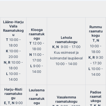
Lääne-Harju
Valla
Rummu
Klooga
Raamatukog
raamatu
raamatuk
u
kogu
Lehola
ogu
T
10:00 -
T, N
raamatukogu
T
12:00 -
18:00
10:00 -
K, N
9:00 - 17:00
18:00
K
10:00 -
18:00
Kuu esimesel ja
N
11:00 -
20:00
K, R
9:30
kolmandal laupäeval
17:00
N, R
10:00 -
- 17:30
10:00 - 14:00
L
9:00 -
18:00
L
10:00 -
14:00
L
10:00 -
14:00
14:00
Harju-Risti
Laulasma
Padise
raamatuko
a
raamat
Vasalemma
gu
raamatuk
ukogu
raamatukogu
E, T, N
9:00
ogu
T, K, N,