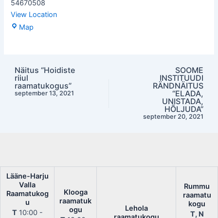
54670508
View Location
Laulasmaa
Map
raamatukogu
Näitus “Hoidiste
SOOME
Post
riiul
INSTITUUDI
navigation
raamatukogus”
RÄNDNÄITUS
“ELADA,
september 13, 2021
UNISTADA,
HÕLJUDA”
september 20, 2021
Lääne-Harju
Valla
Rummu
Klooga
Raamatukog
raamatu
raamatuk
u
kogu
Lehola
ogu
T
10:00 -
T, N
raamatukogu