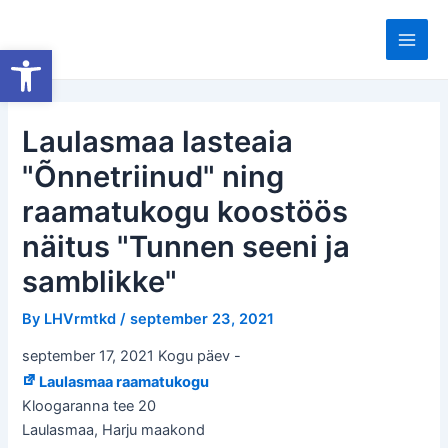
Skip
to
Open toolbar
Main
content
Men
Laulasmaa lasteaia
"Õnnetriinud" ning
raamatukogu koostöös
näitus "Tunnen seeni ja
samblikke"
By
LHVrmtkd
/
september 23, 2021
september 17, 2021 Kogu päev
-
Laulasmaa raamatukogu
Kloogaranna tee 20
Laulasmaa
,
Harju maakond