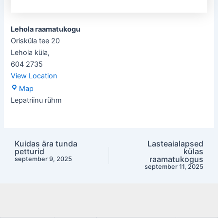
Lehola raamatukogu
Orisküla tee 20
Lehola küla
,
604 2735
View Location
Lehola
Map
raamatukogu
Lepatriinu rühm
Kuidas ära tunda
Lasteaialapsed
Post
petturid
külas
navigation
raamatukogus
september 9, 2025
september 11, 2025