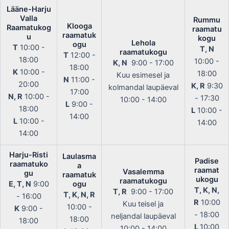
Lääne-Harju
Valla
Rummu
Klooga
Raamatukog
raamatu
raamatuk
u
kogu
Lehola
ogu
T
10:00 -
T, N
raamatukogu
T
12:00 -
18:00
10:00 -
K, N
9:00 - 17:00
18:00
K
10:00 -
18:00
Kuu esimesel ja
N
11:00 -
20:00
K, R
9:30
kolmandal laupäeval
17:00
N, R
10:00 -
- 17:30
10:00 - 14:00
L
9:00 -
18:00
L
10:00 -
14:00
L
10:00 -
14:00
14:00
Harju-Risti
Laulasma
Padise
raamatuko
a
raamat
Vasalemma
gu
raamatuk
ukogu
raamatukogu
E, T, N
9:00
ogu
T, K, N,
T, R
9:00 - 17:00
T, K, N, R
- 16:00
R
10:00
Kuu teisel ja
10:00 -
K
9:00 -
- 18:00
neljandal laupäeval
18:00
18:00
L
10:00
10:00 - 14:00