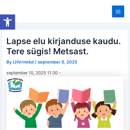
Skip
to
Open toolbar
Main
content
Men
Lapse elu kirjanduse kaudu.
Tere sügis! Metsast.
By
LHVrmtkd
/
september 6, 2025
september 10, 2025 11:30
-