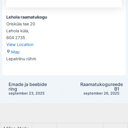
Lehola raamatukogu
Orisküla tee 20
Lehola küla
,
604 2735
View Location
Lehola
Map
raamatukogu
Lepatriinu rühm
Emade ja beebide
Raamatukogureede
Post
ring
B1
navigation
september 23, 2025
september 26, 2025