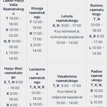
Lääne-Harju
Valla
Rummu
Klooga
Raamatukog
raamatu
raamatuk
u
kogu
Lehola
ogu
T
10:00 -
T, N
raamatukogu
T
12:00 -
18:00
10:00 -
K, N
9:00 - 17:00
18:00
K
10:00 -
18:00
Kuu esimesel ja
N
11:00 -
20:00
K, R
9:30
kolmandal laupäeval
17:00
N, R
10:00 -
- 17:30
10:00 - 14:00
L
9:00 -
18:00
L
10:00 -
14:00
L
10:00 -
14:00
14:00
Harju-Risti
Laulasma
Padise
raamatuko
a
raamat
Vasalemma
gu
raamatuk
ukogu
raamatukogu
E, T, N
9:00
ogu
T, K, N,
T, R
9:00 - 17:00
T, K, N, R
- 16:00
R
10:00
Kuu teisel ja
10:00 -
K
9:00 -
- 18:00
neljandal laupäeval
18:00
18:00
L
10:00
10:00 - 14:00
L
10:00 -
R
9:00 -