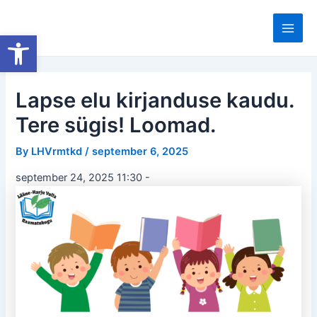
Skip
to
Open toolbar
Main
content
Men
Lapse elu kirjanduse kaudu.
Tere sügis! Loomad.
By
LHVrmtkd
/
september 6, 2025
september 24, 2025 11:30
-