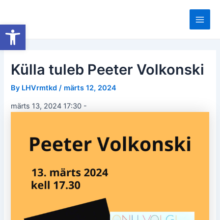
Skip
to
Open toolbar
Main
content
Men
Külla tuleb Peeter Volkonski
By
LHVrmtkd
/
märts 12, 2024
märts 13, 2024 17:30
-