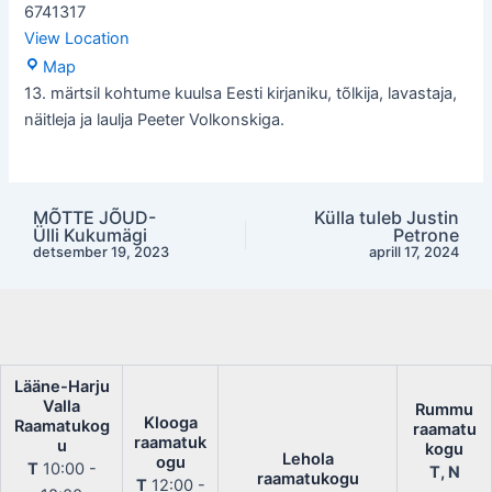
6741317
View Location
Lääne-
Map
Harju
13. märtsil kohtume kuulsa Eesti kirjaniku, tõlkija, lavastaja,
Valla
näitleja ja laulja Peeter Volkonskiga.
Raamatukogu
MÕTTE JÕUD-
Külla tuleb Justin
Post
Ülli Kukumägi
Petrone
navigation
detsember 19, 2023
aprill 17, 2024
Lääne-Harju
Valla
Rummu
Klooga
Raamatukog
raamatu
raamatuk
u
kogu
Lehola
ogu
T
10:00 -
T, N
raamatukogu
T
12:00 -