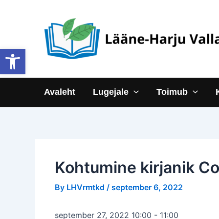
Skip
to
content
Open toolbar
Avaleht
Lugejale
Toimub
Kohtumine kirjanik C
By
LHVrmtkd
/
september 6, 2022
september 27, 2022 10:00
-
11:00