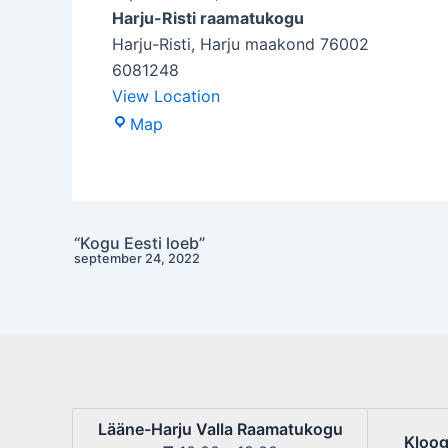
Harju-Risti raamatukogu
Harju-Risti
,
Harju maakond
76002
6081248
View Location
Harju-
Map
Risti
raamatukogu
“Kogu Eesti loeb”
Post
september 24, 2022
navigation
Lääne-Harju Valla Raamatukogu
Kloog