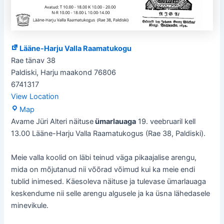
Lääne-Harju Valla Raamatukogu
Rae tänav 38
Paldiski
,
Harju maakond
76806
6741317
View Location
Lääne-
Map
Harju
Avame Jüri Alteri näituse
ümarlauaga
19. veebruaril kell
Valla
13.00 Lääne-Harju Valla Raamatukogus (Rae 38, Paldiski).
Raamatukogu
Meie valla koolid on läbi teinud väga pikaajalise arengu,
mida on mõjutanud nii võõrad võimud kui ka meie endi
tublid inimesed. Käesoleva näituse ja tulevase ümarlauaga
keskendume nii selle arengu algusele ja ka üsna lähedasele
minevikule.