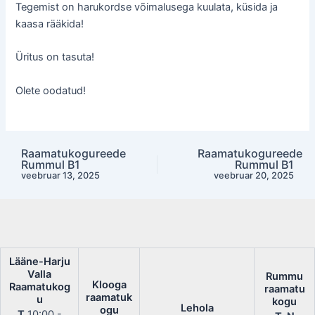
Tegemist on harukordse võimalusega kuulata, küsida ja
kaasa rääkida!
Üritus on tasuta!
Olete oodatud!
Raamatukogureede
Raamatukogureede
Post
Rummul B1
Rummul B1
navigation
veebruar 13, 2025
veebruar 20, 2025
Lääne-Harju
Valla
Rummu
Klooga
Raamatukog
raamatu
raamatuk
u
kogu
Lehola
ogu
T
10:00 -