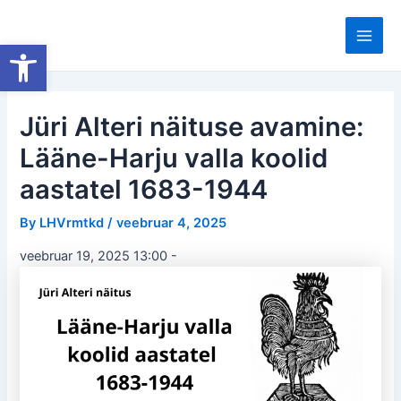
Skip
to
Open toolbar
Main
content
Men
Jüri Alteri näituse avamine:
Lääne-Harju valla koolid
aastatel 1683-1944
By
LHVrmtkd
/
veebruar 4, 2025
veebruar 19, 2025 13:00
-