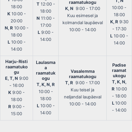
T, N
raamatukogu
T
12:00 -
18:00
10:00 -
K, N
9:00 - 17:00
18:00
K
10:00 -
18:00
Kuu esimesel ja
N
11:00 -
20:00
K, R
9:30
kolmandal laupäeval
17:00
N, R
10:00 -
- 17:30
10:00 - 14:00
L
9:00 -
18:00
L
10:00 -
14:00
L
10:00 -
14:00
14:00
Harju-Risti
Laulasma
Padise
raamatuko
a
raamat
Vasalemma
gu
raamatuk
ukogu
raamatukogu
E, T, N
9:00
ogu
T, K, N,
T, R
9:00 - 17:00
T, K, N, R
- 16:00
R
10:00
Kuu teisel ja
10:00 -
K
9:00 -
- 18:00
neljandal laupäeval
18:00
18:00
L
10:00
10:00 - 14:00
L
10:00 -
R
9:00 -
- 14:00
14:00
15:00