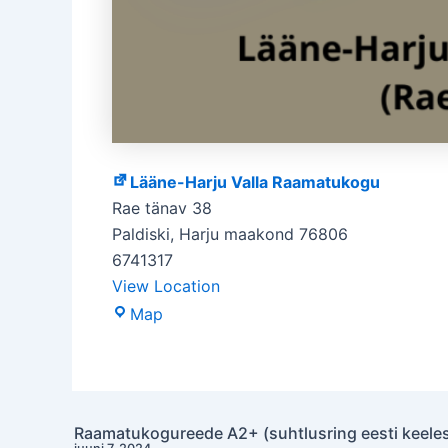
Lääne-Harju Valla Raamatukogu
Rae tänav 38
Paldiski
,
Harju maakond
76806
6741317
View Location
Lääne-
Map
Harju
Valla
Raamatukogu
Raamatukogureede A2+ (suhtlusring eesti keele
Post