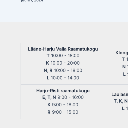
juuni 7, 2024
navigation
Lääne-Harju Valla Raamatukogu
Kloog
T
10:00 - 18:00
T
1
K
10:00 - 20:00
N
1
N, R
10:00 - 18:00
L
9
L
10:00 - 14:00
Harju-Risti raamatukogu
Laulas
E, T, N
9:00 - 16:00
T, K, N
K
9:00 - 18:00
L
1
R
9:00 - 15:00