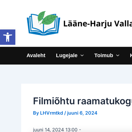
Skip
to
content
Open toolbar
Avaleht
Lugejale
Toimub
Filmiõhtu raamatuko
By
LHVrmtkd
/
juuni 6, 2024
juuni 14, 2024 13:00
-