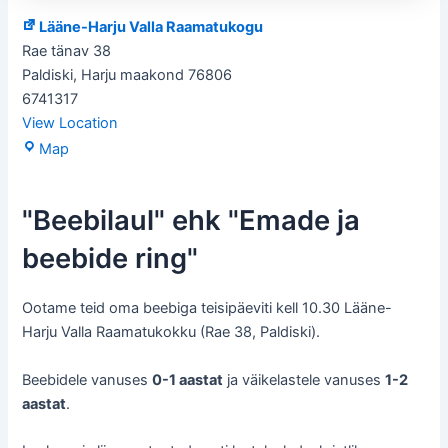
Lääne-Harju Valla Raamatukogu
Rae tänav 38
Paldiski
,
Harju maakond
76806
6741317
View Location
Lääne-
Map
Harju
Valla
"Beebilaul" ehk "Emade ja
Raamatukogu
beebide ring"
Ootame teid oma beebiga teisipäeviti kell 10.30 Lääne-
Harju Valla Raamatukokku (Rae 38, Paldiski).
Beebidele vanuses
0-1 aastat
ja väikelastele vanuses
1-2
aastat
.