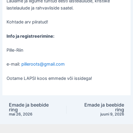
Laulame ja liigume tuntud eesti lastelaulude, kristlike
lastelaulude ja rahvaviiside saatel.
Kohtade arv piiratud!
Info ja registreerimine:
Pille-Riin
e-mail:
pilleroots@gmail.com
Ootame LAPSI koos emmede või issidega!
Emade ja beebide
Emade ja beebide
Post
ring
ring
navigation
mai 26, 2026
juuni 9, 2026