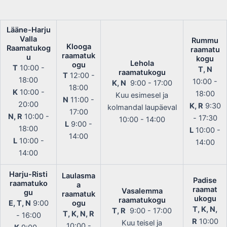
Lääne-Harju
Valla
Rummu
Klooga
Raamatukog
raamatu
raamatuk
u
kogu
Lehola
ogu
T
10:00 -
T, N
raamatukogu
T
12:00 -
18:00
10:00 -
K, N
9:00 - 17:00
18:00
K
10:00 -
18:00
Kuu esimesel ja
N
11:00 -
20:00
K, R
9:30
kolmandal laupäeval
17:00
N, R
10:00 -
- 17:30
10:00 - 14:00
L
9:00 -
18:00
L
10:00 -
14:00
L
10:00 -
14:00
14:00
Harju-Risti
Laulasma
Padise
raamatuko
a
raamat
Vasalemma
gu
raamatuk
ukogu
raamatukogu
E, T, N
9:00
ogu
T, K, N,
T, R
9:00 - 17:00
T, K, N, R
- 16:00
R
10:00
Kuu teisel ja
10:00 -