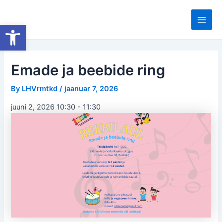
Skip
to
Open toolbar
Main
content
Men
Emade ja beebide ring
By
LHVrmtkd
/
jaanuar 7, 2026
juuni 2, 2026 10:30
-
11:30