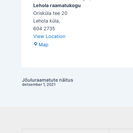
Lehola raamatukogu
Orisküla tee 20
Lehola küla
,
604 2735
View Location
Lehola
Map
raamatukogu
Jõuluraamatute näitus
Post
detsember 1, 2021
navigation