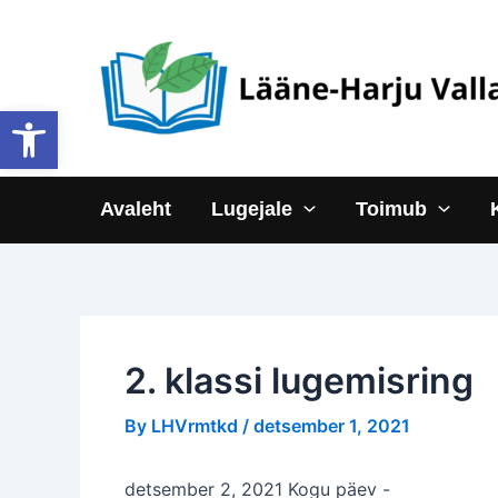
Skip
to
content
Open toolbar
Avaleht
Lugejale
Toimub
2. klassi lugemisring
By
LHVrmtkd
/
detsember 1, 2021
detsember 2, 2021 Kogu päev
-